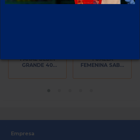
PAÑAL BEBIN
TOALLA
GRANDE 40
FEMENINA SABA
PIEZAS
AMORE CON ALAS
8 PZ
Empresa