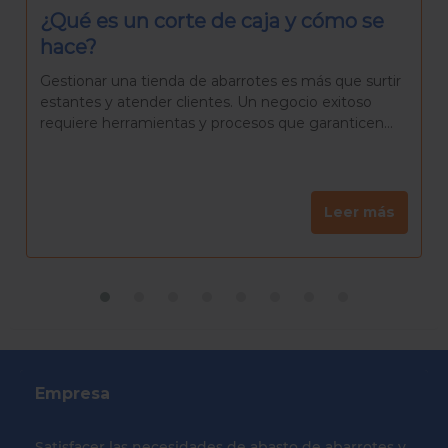
¿Qué necesitas para preparar una
Rosca de Reyes casera?
La Rosca de Reyes es mucho más que un pan
delicioso. Es una tradición que reúne a familiares y
amigos para celebrar el día de Reyes, una...
Leer más
Empresa
Satisfacer las necesidades de abasto de abarrotes y