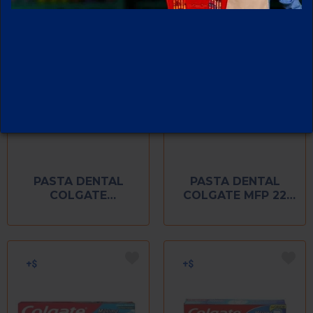
PASTA DENTAL
PASTA DENTAL
COLGATE
COLGATE MFP 22
LUMINOUS WHITE
ML
22 ML