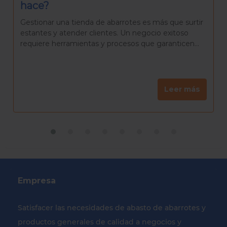
Rosca de Reyes casera?
La Rosca de Reyes es mucho más que un pan
delicioso. Es una tradición que reúne a familiares y
amigos para celebrar el día de Reyes, una...
Leer más
Empresa
Satisfacer las necesidades de abasto de abarrotes y
productos generales de calidad a negocios y