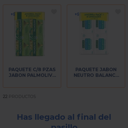
PAQUETE C/8 PZAS
PAQUETE JABON
JABON PALMOLIVE
NEUTRO BALANCE
NATURALS
CON 8 PIEZAS DE
ALOE/OLIVA 120 GR
100 GR C/U
22
PRODUCTOS
Has llegado al final del
pasillo