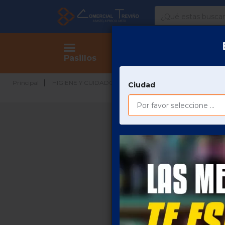
Comercial
Treviño
Tienda
Pasillos
Principal
HIGIENE Y CUIDADO PERSONAL
HIGIENE PERSONA
Ciudad