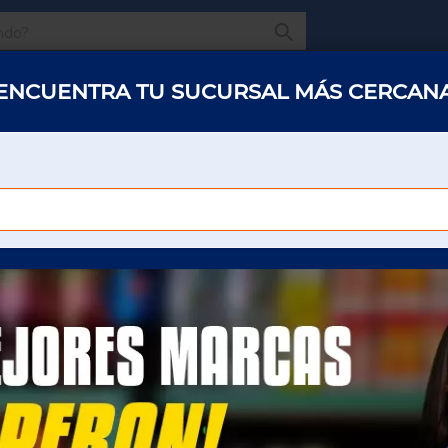
¿Qué estas buscando
ENCUENTRA TU SUCURSAL MÁS CERCAN
s y abarrotes
Restaurantes
Hotelería
Oficinas
Panaderías y 
JABON ROSA VENUS C/240 PIEZAS 
L
JABONES TOCADOR
JABON ROSA VENUS 
PIEZAS DE 25 GR
Para poder ver el precio sera necesario que
inicie sesión