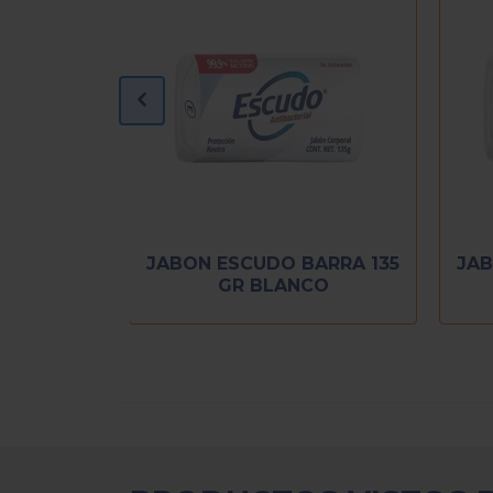
90 GR
JABON ESCUDO BARRA 135
JAB
TE
GR BLANCO