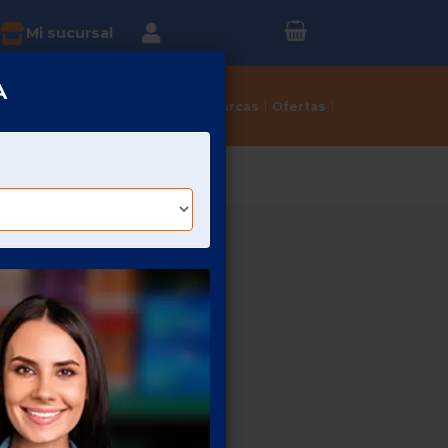
Inicia sesión o
?
Mi sucursal
Regístrate
A
Tortillerías
Dulcerías
Marcas
Ofertas
DE 25 GR
C/240