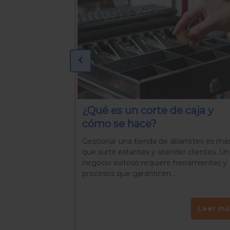
caja y
¿Qué necesitas para preparar
una Rosca de Reyes casera?
rrotes es más
La Rosca de Reyes es mucho más que u
r clientes. Un
pan delicioso. Es una tradición que reúne
rramientas y
familiares y amigos para celebrar el día d
Reyes, una...
Leer más
Leer má