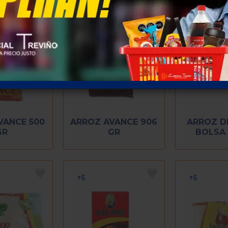
VANCE 500
ARROZ AVANCE 906
ARROZ D
GR
GR
BOLSA 