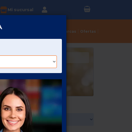
Inicia sesión o
?
Mi sucursal
Regístrate
A
Tortillerías
Dulcerías
Marcas
Ofertas