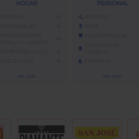
HOGAR
PERSONAL
BATERIAS
AFEITADO
DESECHABLES
BEBÉ
ENCENDEDORES
CUIDADO BUCAL
CERILLO Y CARBÓN
CUIDADO DEL
FERRETERÍA Y AUTO
CABELLO
INSECTICIDAS
FARMACIA
Ver todo
Ver todo