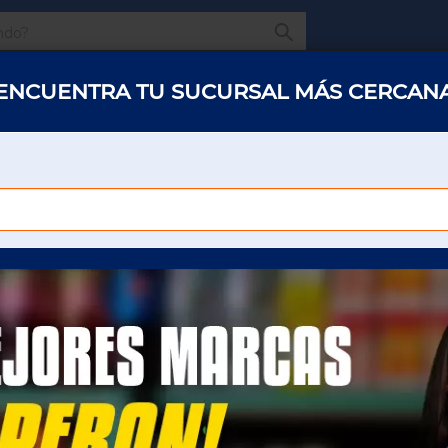
¿Qué estas buscando
ENCUENTRA TU SUCURSAL MÁS CERCAN
s y abarrotes
Restaurantes
Hotelería
Oficinas
Panaderías y 
ARROZ GRANO
 Y SEMILLAS
ARROZ GRANO