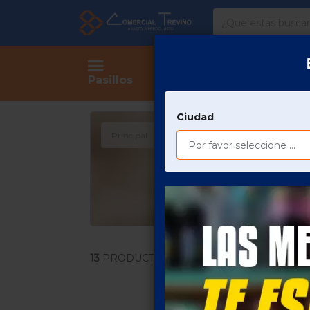
Comercial
Treviño
Tienda
Pasillos
Ciudad
Principal
COMESTIBLES
PASTAS ARROZ
13
PRODUCTOS