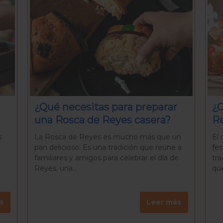
¿Cómo se celebra el Día de
Po
Reyes en México?
pu
n
El día de Reyes, mejor conocido como la
El 
 a
festividad de los Reyes Magos, es una
reu
e
tradición arraigada en la cultura mexicana
co
que combina elementos...
tem
s
Leer más