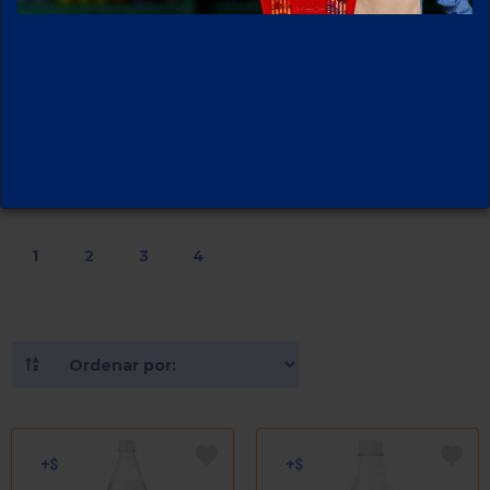
CARBONATADAS
76
PRODUCTOS
1
2
3
4