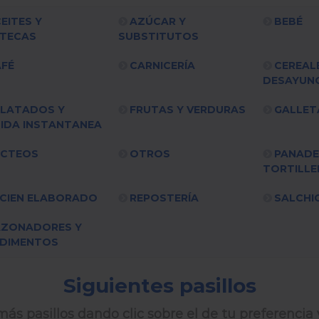
EITES Y
AZÚCAR Y
BEBÉ
TECAS
SUBSTITUTOS
FÉ
CARNICERÍA
CEREAL
DESAYUN
LATADOS Y
FRUTAS Y VERDURAS
GALLET
IDA INSTANTANEA
ÁCTEOS
OTROS
PANADE
TORTILLE
CIEN ELABORADO
REPOSTERÍA
SALCHI
AZONADORES Y
DIMENTOS
Siguientes pasillos
ás pasillos dando clic sobre el de tu preferencia 