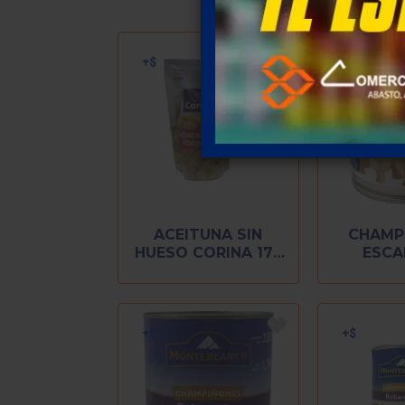
ACEITUNA SIN
CHAMP
HUESO CORINA 175
ESCA
GR
MONTEBL