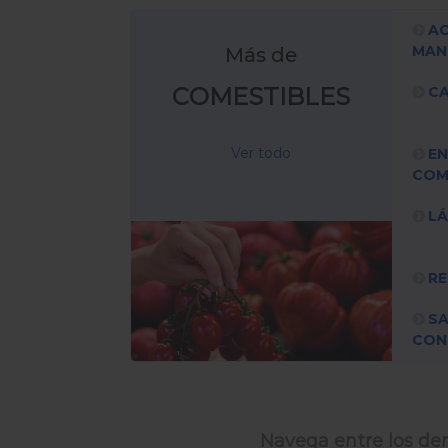
AC
MAN
Más de
COMESTIBLES
CA
Ver todo
EN
COM
L
RE
S
CON
Navega entre los dem