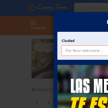
Comercial
Treviño
Tienda
Pasillos
Ciudad
Principal
COMESTIBLES
ENLATADOS Y 
36
PRODUCTOS
1
2