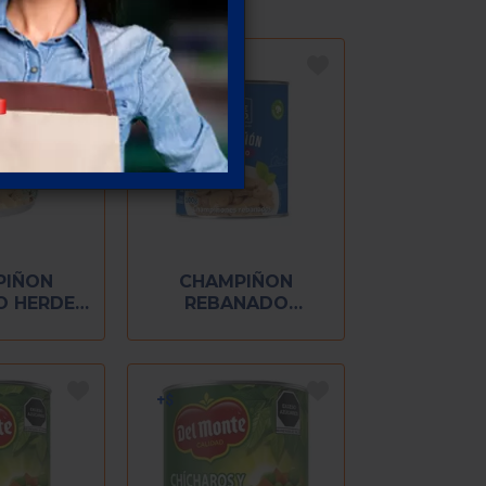
PIÑON
CHAMPIÑON
O HERDEZ
REBANADO
 GR
MONTEBLANCO 186
GR