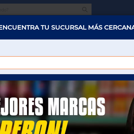
¿Qué estas buscando
ENCUENTRA TU SUCURSAL MÁS CERCAN
s y abarrotes
Restaurantes
Hotelería
Oficinas
Panaderías y 
VEGETALES ENLATADOS
COMIDA INSTANTANEA
VEGETALES ENLATADO