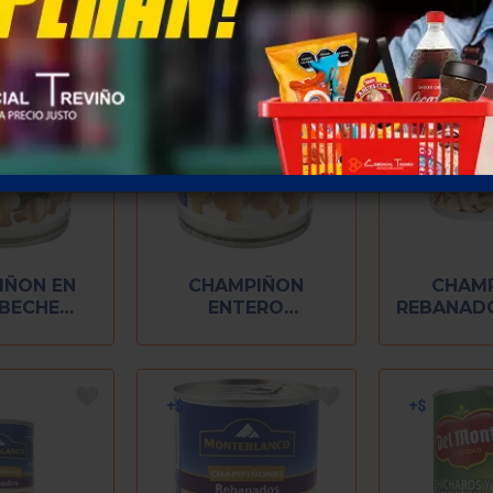
IÑON EN
CHAMPIÑON
CHAM
BECHE
ENTERO
REBANAD
ANCO 186
MONTEBLANCO 186
186
GR
GR