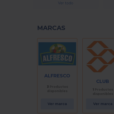
Ver todo
MARCAS
ALFRESCO
CLUB
CORINA
3
Productos
1
Productos
1
Productos
disponibles
disponibles
disponibles
Ver marca
Ver marca
Ver marca