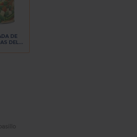
ADA DE
AS DEL
400 GR
asillo