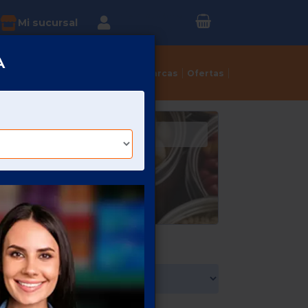
Inicia sesión o
?
Mi sucursal
Regístrate
A
Tortillerías
Dulcerías
Marcas
Ofertas
S