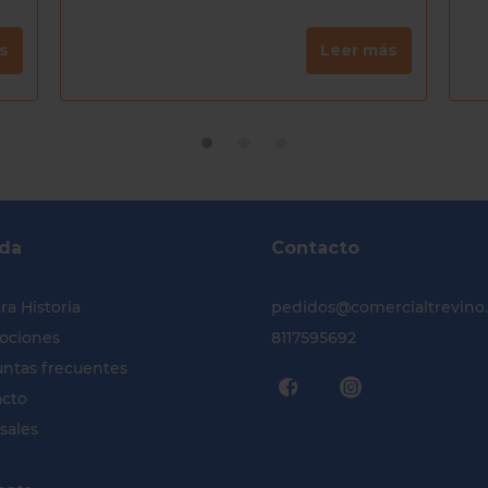
s
Leer más
da
Contacto
ra Historia
pedidos@comercialtrevino
ociones
8117595692
ntas frecuentes
acto
sales