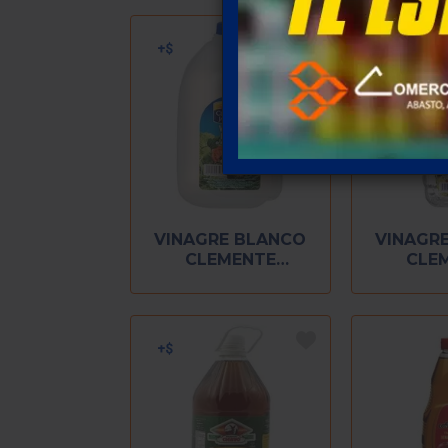
VINAGRE BLANCO
VINAGR
CLEMENTE
CLE
JACQUES 3.7
JACQUE
LITROS