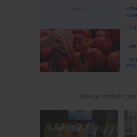
Ver todo
EN
COM
L
RE
S
CON
Navega entre los dem