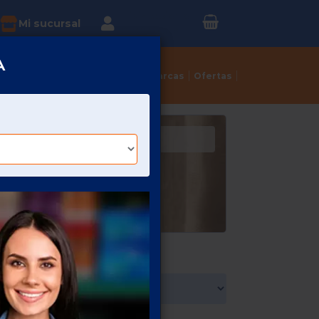
Inicia sesión o
?
Mi sucursal
Regístrate
A
Tortillerías
Dulcerías
Marcas
Ofertas