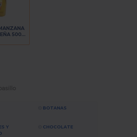
 MANZANA
EÑA 500
L
asillo
BOTANAS
ES Y
CHOCOLATE
O