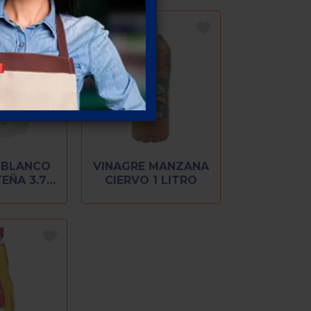
 BLANCO
VINAGRE MANZANA
EÑA 3.7
CIERVO 1 LITRO
ROS