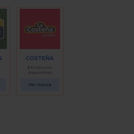
S
COSTEÑA
5
Productos
disponibles
Ver marca