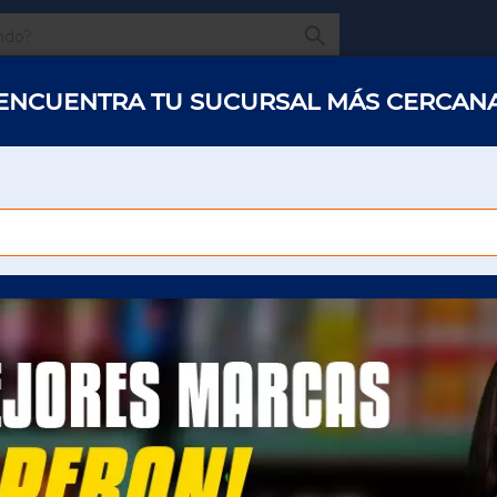
¿Qué estas buscando
ENCUENTRA TU SUCURSAL MÁS CERCAN
s y abarrotes
Restaurantes
Hotelería
Oficinas
Panaderías y 
VINAGRES
REZOS
VINAGRES