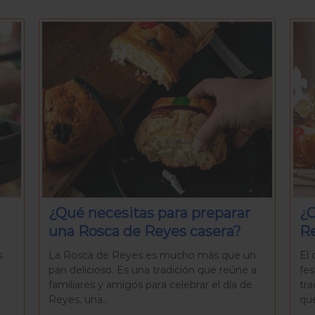
¿Cómo se celebra el Día de
Po
Reyes en México?
pu
n
El día de Reyes, mejor conocido como la
El 
 a
festividad de los Reyes Magos, es una
reu
e
tradición arraigada en la cultura mexicana
co
que combina elementos...
tem