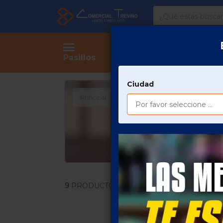
Comercial
Treviño
Tienda
Pasillos
Ciudad
Principal
COMESTIBLES
SALSAS Y ADE
9
PRODUCTOS