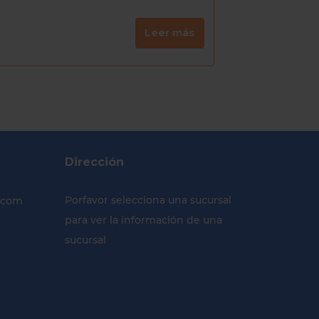
prehispánicos, los
Leer más
Dirección
Porfavor selecciona una sucursal
.com
para ver la información de una
sucursal
Selecciona tu Sucursal