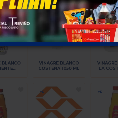
E BLANCO
VINAGRE BLANCO
VINAGRE
MENTE
COSTEÑA 1050 ML
LA COST
S 500 ML
LIT