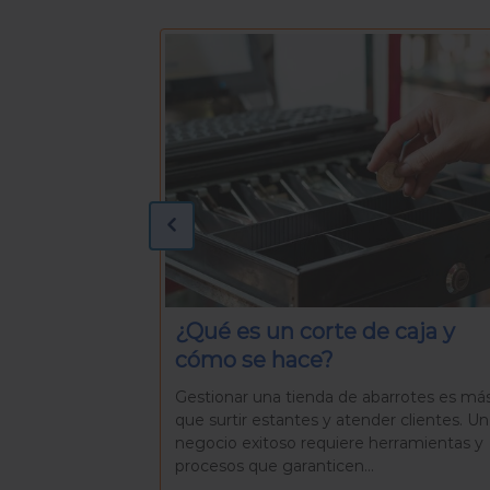
caja y
¿Qué necesitas para preparar
una Rosca de Reyes casera?
rrotes es más
La Rosca de Reyes es mucho más que u
r clientes. Un
pan delicioso. Es una tradición que reúne
rramientas y
familiares y amigos para celebrar el día d
Reyes, una...