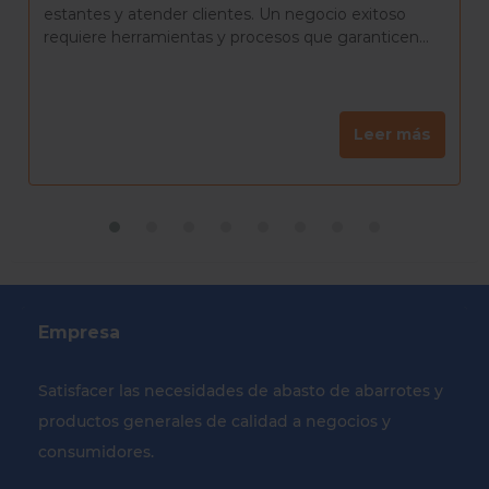
delicioso. Es una tradición que reúne a familiares y
amigos para celebrar el día de Reyes, una...
Leer más
Empresa
Satisfacer las necesidades de abasto de abarrotes y
productos generales de calidad a negocios y
consumidores.