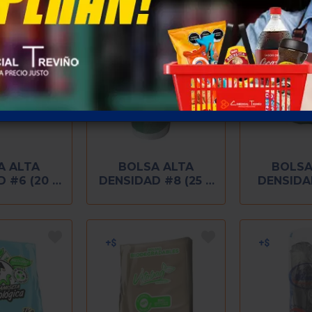
A ALTA
BOLSA ALTA
BOLSA
 #6 (20 X
DENSIDAD #8 (25 X
DENSIDA
0)
38)