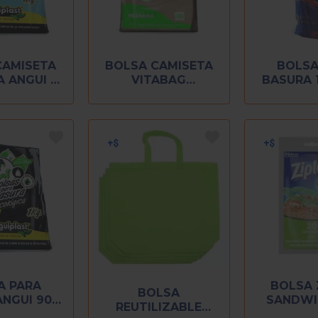
CAMISETA
BOLSA CAMISETA
BOLSA
 ANGUI 1
VITABAG
BASURA 1
KG
BODEGRADABLE
CON 25
MEDIANA 1 KG
A PARA
BOLSA 
BOLSA
NGUI 90 X
SANDWI
REUTILIZABLE
1 KILO
PIE