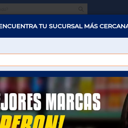
¿Qué estas buscando
ENCUENTRA TU SUCURSAL MÁS CERCAN
s y abarrotes
Restaurantes
Hotelería
Oficinas
Panaderías y 
PLASTICO
R
DESECHABLES
PLASTICO