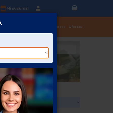
Inicia sesión o
?
Mi sucursal
Regístrate
A
Tortillerías
Dulcerías
Marcas
Ofertas