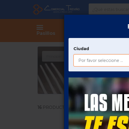
Comercial
Treviño
Tienda
Pasillos
Ciudad
Principal
LIMPIEZA Y CUIDADO DEL HOGA
16
PRODUCTOS