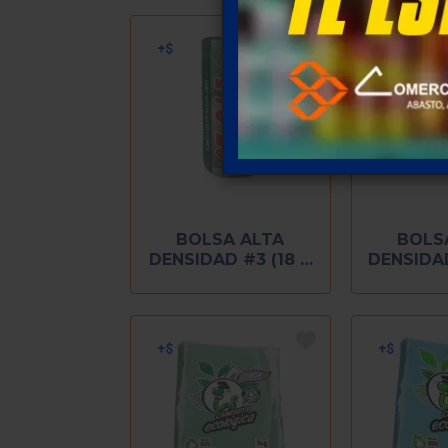
BOLSA ALTA
BOLS
DENSIDAD #3 (18 X
DENSIDAD
25)
3