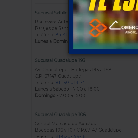
Sucursal Saltillo
Boulevard Antonio Cárdenas
Parajes de Santa Elena C.P.25084 Saltillo Coah.
Teléfono:
84-411-272-90
Lunes a Domingo -
7:00 a 21:00
Sucursal Guadalupe 193
Av. Chapultepec Bodegas 193 a 198
C.P. 67147 Guadalupe
Teléfono:
81-150-019-74
Lunes a Sábado -
7:00 a 18:00
Domingo -
7:00 a 15:00
Sucursal Guadalupe 106
Central Mercado de Abastos
Bodegas 106 y 107 C.P.67147 Guadalupe
Teléfono:
81-820-199-16