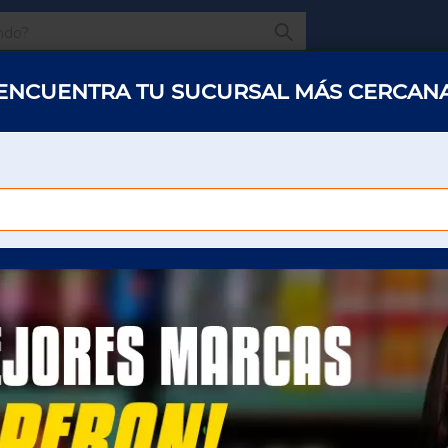
¿Qué estas buscando
ENCUENTRA TU SUCURSAL MÁS CERCAN
s y abarrotes
Restaurantes
Hotelería
Oficinas
Panaderías y 
Sucursales