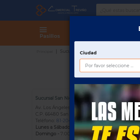
Comercial
Treviño
Tienda
Pasillos
Sucursales
Principal
Ciudad
Sucursal San Nicolas
Av. Los Ángeles Valle del Nogalar
C.P. 66480 San Nicolás de los Garza
Teléfono:
81-204-080-71
Lunes a Sábado -
7:00 a 19:00
Domingo -
7:00 a 19:00