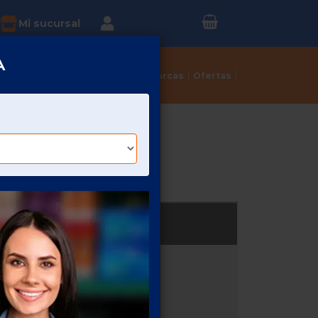
Inicia sesión o
?
Mi sucursal
Regístrate
A
Tortillerías
Dulcerías
Marcas
Ofertas