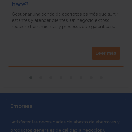
Rosca de Reyes casera?
La Rosca de Reyes es mucho más que un pan
delicioso. Es una tradición que reúne a familiares y
amigos para celebrar el día de Reyes, una...
Leer más
Empresa
Satisfacer las necesidades de abasto de abarrotes y
productos generales de calidad a negocios y