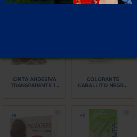
CINTA AHDESIVA
COLORANTE
TRANSPARENTE 12
CABALLITO NEGRO
MM X 10 M C/50 PZ
C/12