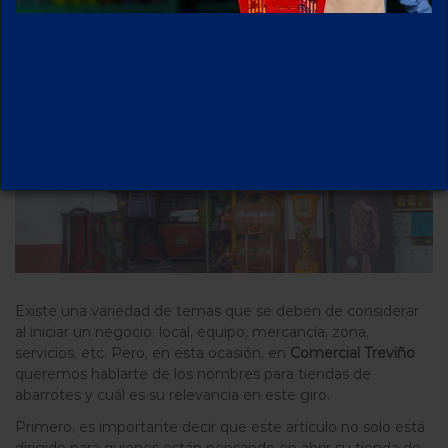
Existe una variedad de temas que se deben de considerar
al iniciar un negocio: local, equipo, mercancía, zona,
servicios, etc. Pero, en esta ocasión, en
Comercial Treviño
queremos hablarte de los nombres para tiendas de
abarrotes y cuál es su relevancia en este giro.
Primero, es importante decir que este artículo no solo está
dirigido para quienes están pensando en abrir su tienda de