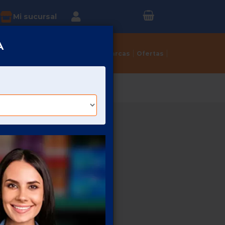
Inicia sesión o
?
Mi sucursal
Regístrate
A
Tortillerías
Dulcerías
Marcas
Ofertas
0 PZ