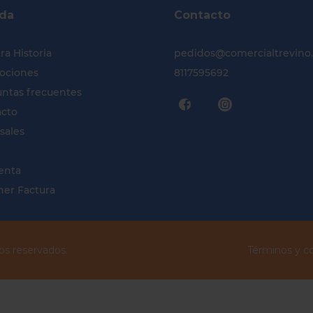
da
Contacto
ra Historia
pedidos@comercialtrevino
ociones
8117595692
ntas frecuentes
acto
sales
enta
er Factura
os reservados.
Términos y c