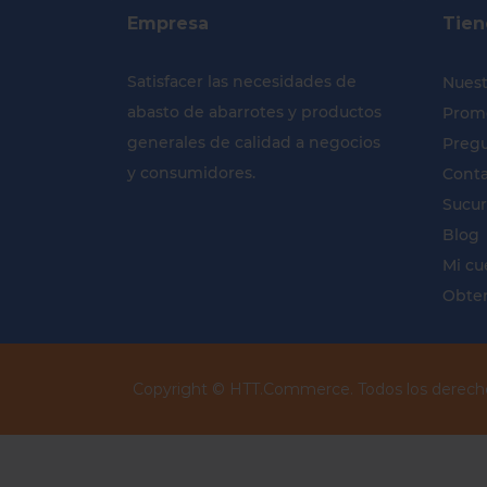
Empresa
Tien
Satisfacer las necesidades de
Nuest
abasto de abarrotes y productos
Prom
generales de calidad a negocios
Pregu
y consumidores.
Cont
Sucur
Blog
Mi cu
Obten
Copyright ©
HTT.Commerce.
Todos los derech