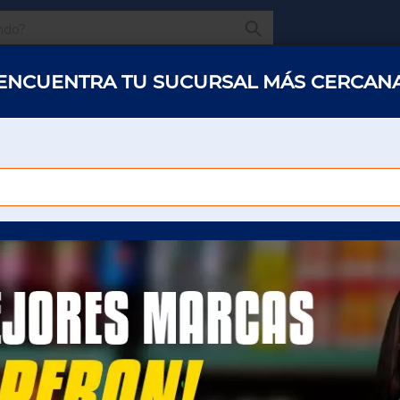
¿Qué estas buscando
ENCUENTRA TU SUCURSAL MÁS CERCAN
s y abarrotes
Restaurantes
Hotelería
Oficinas
Panaderías y 
CANELA MOLIDA C/10 PZ
ESPECIAS/ESTRACTOS/COLORES
CANELA MOLIDA C/1
Para poder ver el precio sera necesario que
inicie sesión