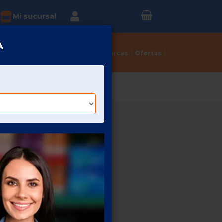
Inicia sesión o
?
Mi sucursal
Regístrate
A
Tortillerías
Dulcerías
Marcas
Ofertas
S SABRITAS