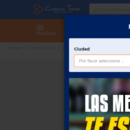
Comercial
Treviño
Tienda
Pasillos
CHEETOS
Principal
COMESTIBLES
BOTANAS
FRITURA
Ciudad