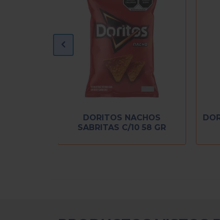
OGNITA
DORITOS NACHOS
DOR
 58 GR
SABRITAS C/10 58 GR