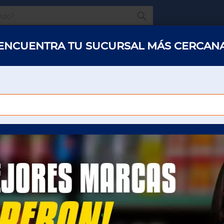
¿Qué estas buscando
ENCUENTRA TU SUCURSAL MÁS CERCAN
s y abarrotes
Restaurantes
Hotelería
Oficinas
Panaderías y 
 COLMILLOS SABRITAS C/10 27 GR
CHEETOS COLMILLO
C/10 27 GR
Para poder ver el precio sera necesario que
inicie sesión