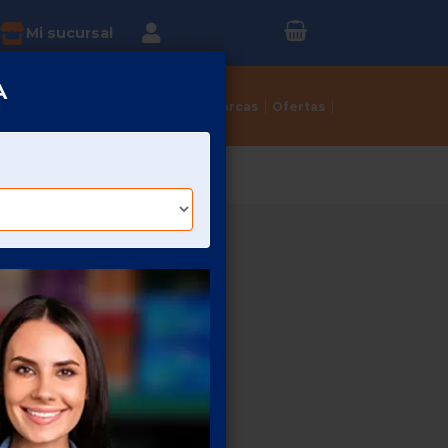
Inicia sesión o
?
Mi sucursal
Regístrate
A
Tortillerías
Dulcerías
Marcas
Ofertas