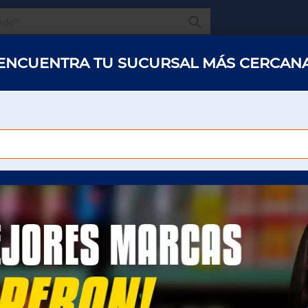
¿Qué estas buscando
ENCUENTRA TU SUCURSAL MÁS CERCAN
s y abarrotes
Restaurantes
Hotelería
Oficinas
Panaderías y 
COCOA A GRANEL
ESPECIAS/ESTRACTOS/COLORES
COCOA A GRANEL
Para poder ver el precio sera necesario que
inicie sesión