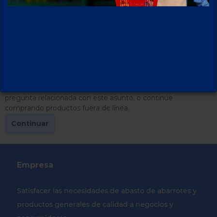
es usted quien está haciendo transacciones en su nombre, y
para evitar el robo de su información.
Para continuar comprando, le invitamos a habilitar las cookies
en su navegador.
Por favor, siga
estas instrucciones
para habilitarlas en su
navegador.
Hemos tomado esta medida de seguridad en su beneficio y
le pedimos disculpas si esto le causa alguna molestia.
Por favor,
póngase en contacto con nosotros
si tiene alguna
pregunta relacionada con este asunto, o continúe
comprando productos fuera de línea.
Continuar
Empresa
Satisfacer las necesidades de abasto de abarrotes y
productos generales de calidad a negocios y