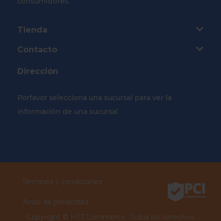
consumidores.
Tienda
Contacto
Dirección
Porfavor selecciona una sucursal para ver la
información de una sucursal
Selecciona tu Sucursal
Términos y condiciones
Aviso de privacidad
Copyright ©
HTT.Commerce.
Todos los derechos