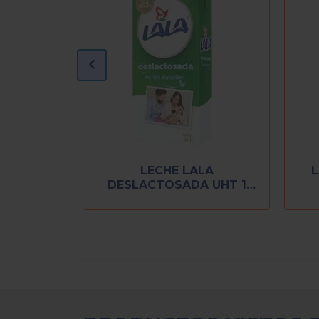
LECHE LALA
L
233 ML
DESLACTOSADA UHT 1
LITRO