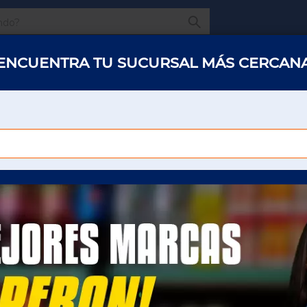
¿Qué estas buscando
ENCUENTRA TU SUCURSAL MÁS CERCAN
s y abarrotes
Restaurantes
Hotelería
Oficinas
Panaderías y 
EMA LALA 431 ML
CREMA LALA 431 ML
Para poder ver el precio sera necesario que
inicie sesión