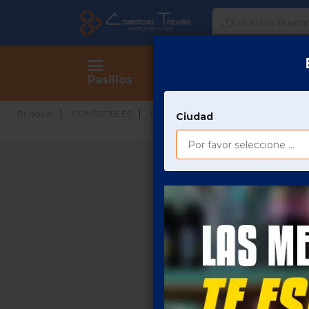
Comercial
Treviño
Tienda
Pasillos
CR
Principal
COMESTIBLES
LÁCTEOS
LECHE/LACTEOS
Ciudad