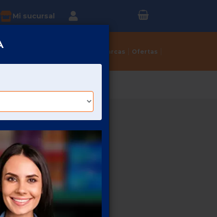
Inicia sesión o
?
Mi sucursal
Regístrate
A
Tortillerías
Dulcerías
Marcas
Ofertas