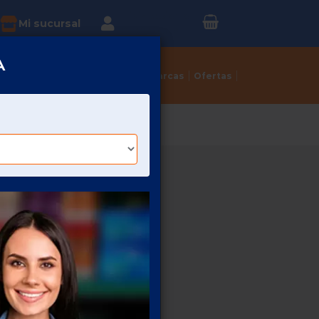
Inicia sesión o
?
Mi sucursal
Regístrate
A
Tortillerías
Dulcerías
Marcas
Ofertas
PONCHE