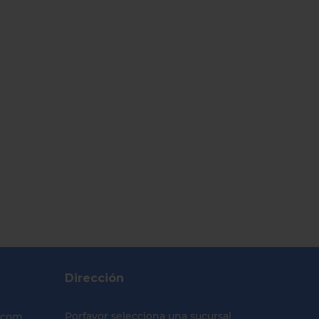
Dirección
Porfavor selecciona una sucursal
.com