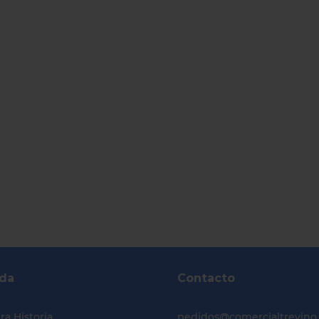
da
Contacto
ra Historia
pedidos@comercialtrevino