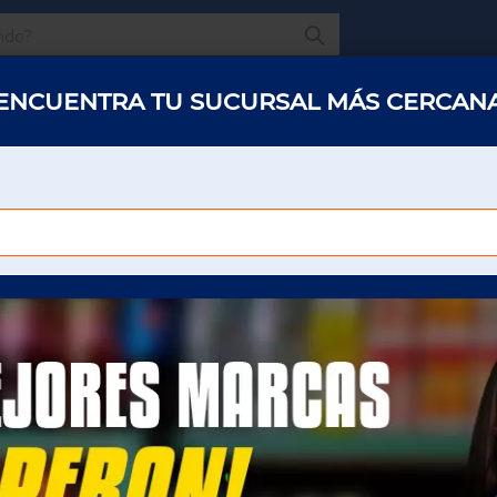
¿Qué estas buscando
ENCUENTRA TU SUCURSAL MÁS CERCAN
s y abarrotes
Restaurantes
Hotelería
Oficinas
Panaderías y 
ADE 750 ML PONCHE
GATORADE 750 ML 
Para poder ver el precio sera necesario que
inicie sesión