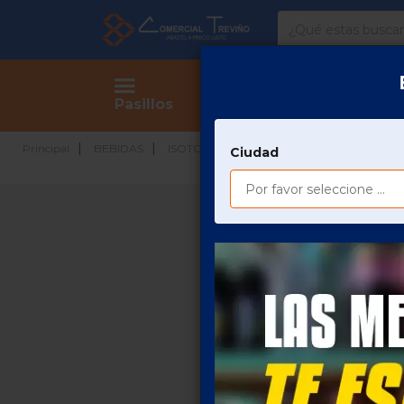
Comercial
Treviño
Tienda
Pasillos
GATOR
Principal
BEBIDAS
ISOTONICOS
ISOTONICOS
Ciudad