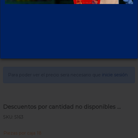
GUDUPOP MULTISABOR
C/40 PIEZAS
Para poder ver el precio sera necesario que
inicie sesión
Descuentos por cantidad no disponibles ...
SKU: 5163
Piezas por caja 18