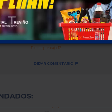
Descuentos por cantidad no
disponibles ...
SKU: 292
Piezas por caja 12
DEJAR COMENTARIO
NDADOS: