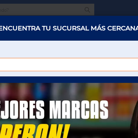
¿Qué estas buscando
ENCUENTRA TU SUCURSAL MÁS CERCAN
s y abarrotes
Restaurantes
Hotelería
Oficinas
Panaderías y 
LAVATRASTES LIQUIDO AXION 400 ML 
TERGENTES TRASTES
LAVATRASTES LIQUI
400 ML LIMON
Para poder ver el precio sera necesario que
inicie sesión