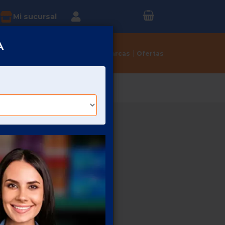
Inicia sesión o
?
Mi sucursal
Regístrate
A
Tortillerías
Dulcerías
Marcas
Ofertas
LIMON
DO AXION