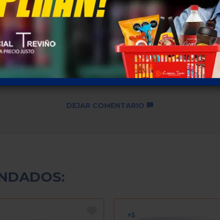
Descuentos por cantidad no
disponibles ...
SKU: 1320
Piezas por caja 20
DEJAR COMENTARIO
NDADOS: