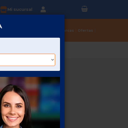
Inicia sesión o
?
Mi sucursal
Regístrate
A
Tortillerías
Dulcerías
Marcas
Ofertas
ORO 450 GR