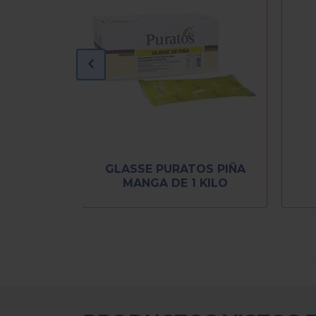
S FRESA
GLASSE PURATOS PIÑA
 KILO
MANGA DE 1 KILO