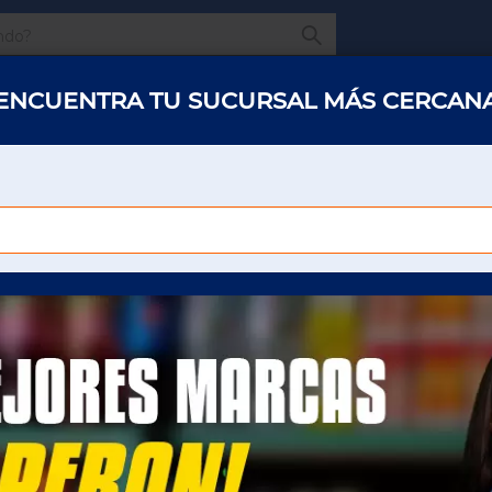
¿Qué estas buscando
ENCUENTRA TU SUCURSAL MÁS CERCAN
s y abarrotes
Restaurantes
Hotelería
Oficinas
Panaderías y 
VADURA NEVARA ORO 450 GR
LEVADURA NEVARA 
Para poder ver el precio sera necesario que
inicie sesión