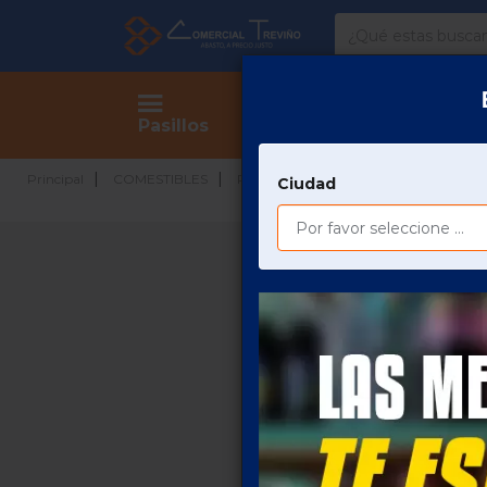
Comercial
Treviño
Tienda
Pasillos
LE
Principal
COMESTIBLES
REPOSTERÍA
PASTELERIA
Ciudad