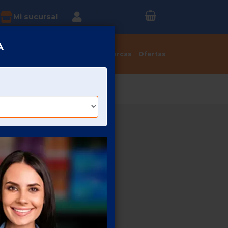
Inicia sesión o
?
Mi sucursal
Regístrate
A
Tortillerías
Dulcerías
Marcas
Ofertas
425 GR
 ALFRESCO