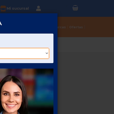
Inicia sesión o
?
Mi sucursal
Regístrate
A
Tortillerías
Dulcerías
Marcas
Ofertas