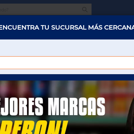
¿Qué estas buscando
ENCUENTRA TU SUCURSAL MÁS CERCAN
s y abarrotes
Restaurantes
Hotelería
Oficinas
Panaderías y 
MANZANA ROJA
VERDURAS GRANEL
MANZANA ROJA
Para poder ver el precio sera necesario que
inicie sesión