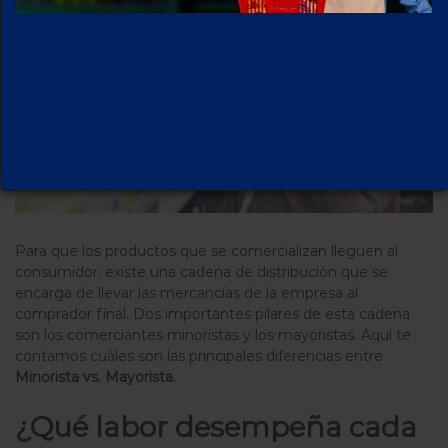
Para que los productos que se comercializan lleguen al
consumidor, existe una cadena de distribución que se
encarga de llevar las mercancías de la empresa al
comprador final. Dos importantes pilares de esta cadena
son los comerciantes minoristas y los mayoristas.
Aquí te
contamos cuáles son las principales diferencias entre
Minorista vs. Mayorista.
¿Qué labor desempeña cada