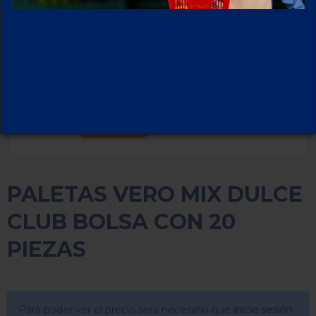
PALETAS VERO MIX DULCE
CLUB BOLSA CON 20
PIEZAS
Para poder ver el precio sera necesario que
inicie sesión