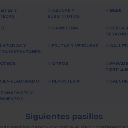
EITES Y
AZÚCAR Y
BEBÉ
TECAS
SUBSTITUTOS
FÉ
CARNICERÍA
CEREAL
DESAYUN
LATADOS Y
FRUTAS Y VERDURAS
GALLET
IDA INSTANTANEA
ÁCTEOS
OTROS
PANADE
TORTILLE
CIEN ELABORADO
REPOSTERÍA
SALCHI
AZONADORES Y
DIMENTOS
Siguientes pasillos
ás pasillos dando clic sobre el de tu preferencia 