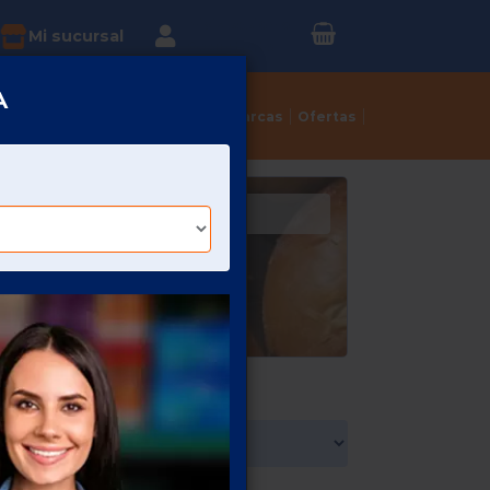
Inicia sesión o
?
Mi sucursal
Regístrate
A
Tortillerías
Dulcerías
Marcas
Ofertas