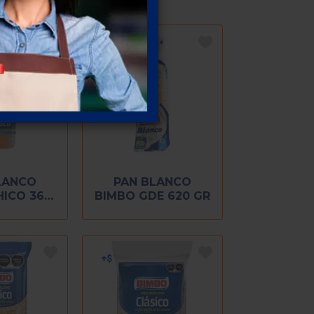
LANCO
PAN BLANCO
HICO 360
BIMBO GDE 620 GR
R