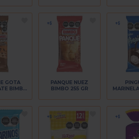
90 GR (8
Z)
E GOTA
PANQUE NUEZ
PING
TE BIMBO
BIMBO 255 GR
MARINELA
0 GR
P