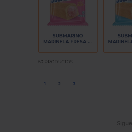
SUBMARINO
SUBM
MARINELA FRESA (3
MARINELA
PZ)
(3
50
PRODUCTOS
1
2
3
Sigue