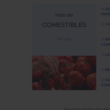
AC
MAN
Más de
COMESTIBLES
CA
Ver todo
EN
COM
L
RE
S
CON
Navega entre los dem