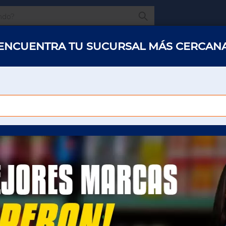
¿Qué estas buscando
ENCUENTRA TU SUCURSAL MÁS CERCAN
s y abarrotes
Restaurantes
Hotelería
Oficinas
Panaderías y 
PANADERIA
TORTILLERÍA
PANADERIA