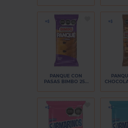
GR
BIMBO 2
P
PANQUE CON
PANQU
PASAS BIMBO 255
CHOCOLA
GR
14