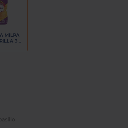
A MILPA
RILLA 324
7 PZ)
asillo