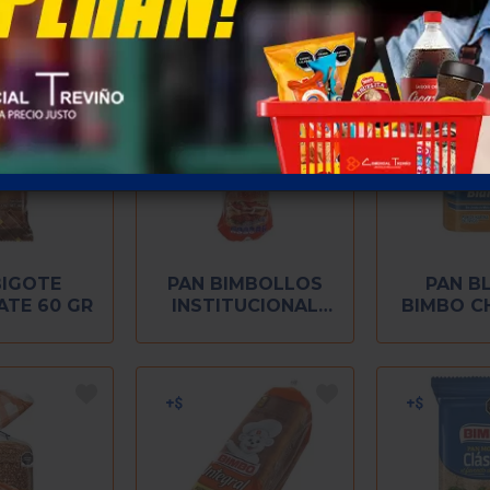
BIGOTE
PAN BIMBOLLOS
PAN B
TE 60 GR
INSTITUCIONAL
BIMBO C
480 GR (6 PZ)
G