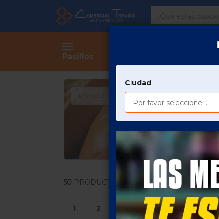
Comercial
Treviño
Tienda
Pasillos
Ciudad
Principal
COMESTIBLES
PANADERÍA Y 
50
PRODUCTOS
1
2
3