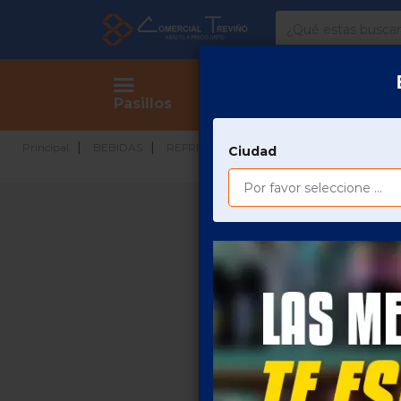
Comercial
Treviño
Tienda
Pasillos
REF
Principal
BEBIDAS
REFRESCOS
CARBONATADAS
Ciudad