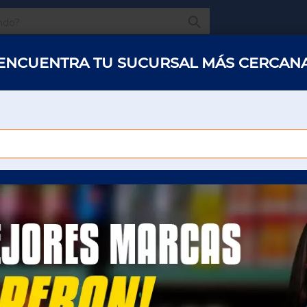
¿Qué estas buscando
ENCUENTRA TU SUCURSAL MÁS CERCAN
s y abarrotes
Restaurantes
Hotelería
Oficinas
Panaderías y 
RESCO JARRITOS 600 ML TUTI FRUTI
REFRESCO JARRITOS
FRUTI
Para poder ver el precio sera necesario que
inicie sesión