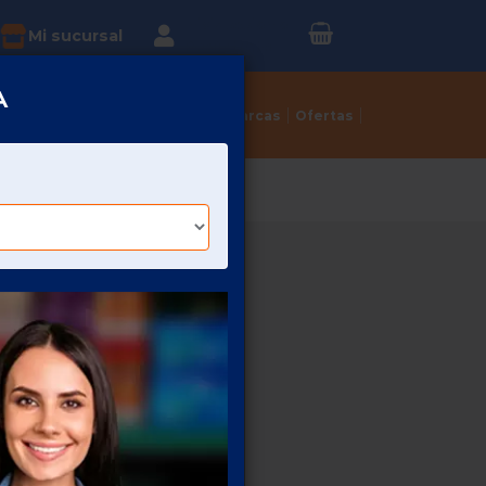
Inicia sesión o
?
Mi sucursal
Regístrate
A
Tortillerías
Dulcerías
Marcas
Ofertas
 600 ML TUTI