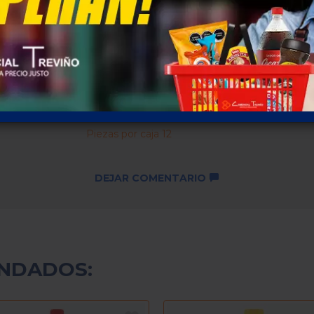
Descuentos por cantidad no
disponibles ...
SKU: 784
Piezas por caja 12
DEJAR COMENTARIO
NDADOS: