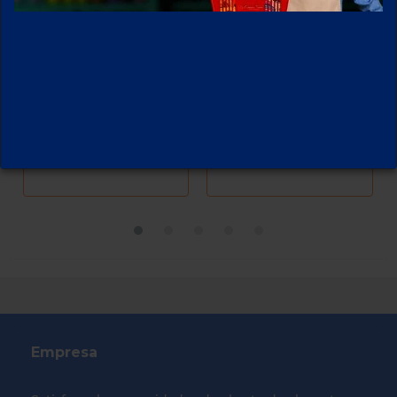
TOALLA
VELADORA
FEMENINA SABA
CLASICA VIRGEN
AMORE
DE GUADALUPE
NOCTURNA
C/ALAS 8 PZAS
Empresa