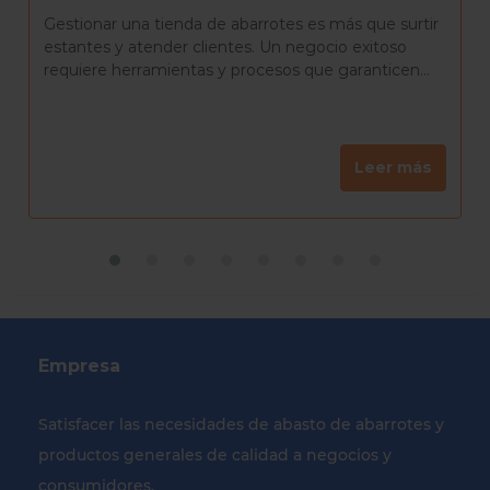
La Rosca de Reyes es mucho más que un pan
delicioso. Es una tradición que reúne a familiares y
amigos para celebrar el día de Reyes, una...
Leer más
Empresa
Satisfacer las necesidades de abasto de abarrotes y
productos generales de calidad a negocios y
consumidores.