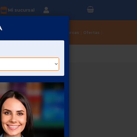
Inicia sesión o
?
Mi sucursal
Regístrate
A
Tortillerías
Dulcerías
Marcas
Ofertas
/47 PIEZAS