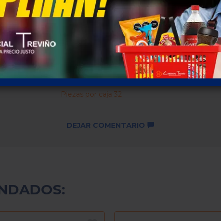
Descuentos por cantidad no
disponibles ...
SKU: 2494
Piezas por caja 32
DEJAR COMENTARIO
NDADOS: