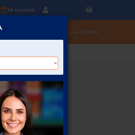
Inicia sesión o
?
Mi sucursal
Regístrate
A
Tortillerías
Dulcerías
Marcas
Ofertas
EX MASCOTAS