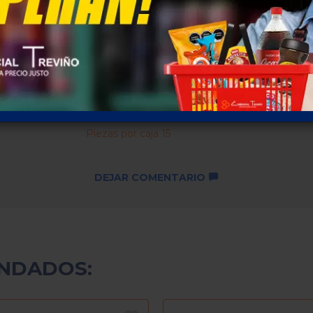
Descuentos por cantidad no
disponibles ...
SKU: 155
Piezas por caja 15
DEJAR COMENTARIO
NDADOS: