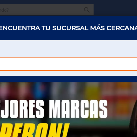
¿Qué estas buscando
ENCUENTRA TU SUCURSAL MÁS CERCAN
s y abarrotes
Restaurantes
Hotelería
Oficinas
Panaderías y 
LIMPIADOR CLORALEX MASCOTAS 950 ML
OROS
LIMPIADOR CLORAL
950 ML
Para poder ver el precio sera necesario que
inicie sesión