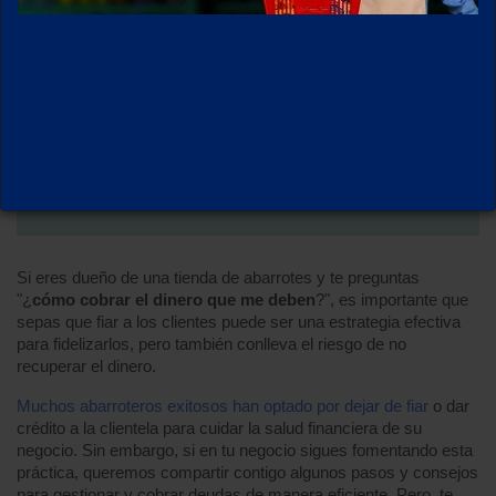
Si eres dueño de una tienda de abarrotes y te preguntas 
"¿
cómo cobrar el dinero que me deben
?", es importante que 
sepas que fiar a los clientes puede ser una estrategia efectiva 
para fidelizarlos, pero también conlleva el riesgo de no 
recuperar el dinero.
Muchos abarroteros exitosos han optado por dejar de fiar
 o dar 
crédito a la clientela para cuidar la salud financiera de su 
negocio. Sin embargo, si en tu negocio sigues fomentando esta 
práctica, queremos compartir contigo algunos pasos y consejos 
para gestionar y cobrar deudas de manera eficiente. Pero, te 