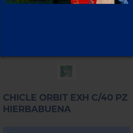
CHICLE ORBIT EXH C/40 PZ
HIERBABUENA