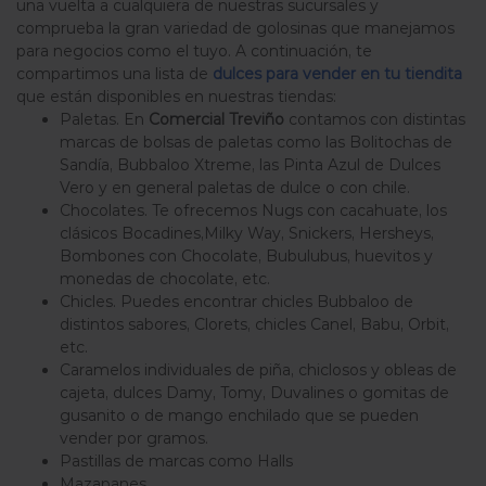
una vuelta a cualquiera de nuestras sucursales y
comprueba la gran variedad de golosinas que manejamos
para negocios como el tuyo. A continuación, te
compartimos una lista de
dulces para vender en tu tiendita
que están disponibles en nuestras tiendas:
Paletas. En
Comercial Treviño
contamos con distintas
marcas de bolsas de paletas como las Bolitochas de
Sandía, Bubbaloo Xtreme, las Pinta Azul de Dulces
Vero y en general paletas de dulce o con chile.
Chocolates. Te ofrecemos Nugs con cacahuate, los
clásicos Bocadines,Milky Way, Snickers, Hersheys,
Bombones con Chocolate, Bubulubus, huevitos y
monedas de chocolate, etc.
Chicles. Puedes encontrar chicles Bubbaloo de
distintos sabores, Clorets, chicles Canel, Babu, Orbit,
etc.
Caramelos individuales de piña, chiclosos y obleas de
cajeta, dulces Damy, Tomy, Duvalines o gomitas de
gusanito o de mango enchilado que se pueden
vender por gramos.
Pastillas de marcas como Halls
Mazapanes