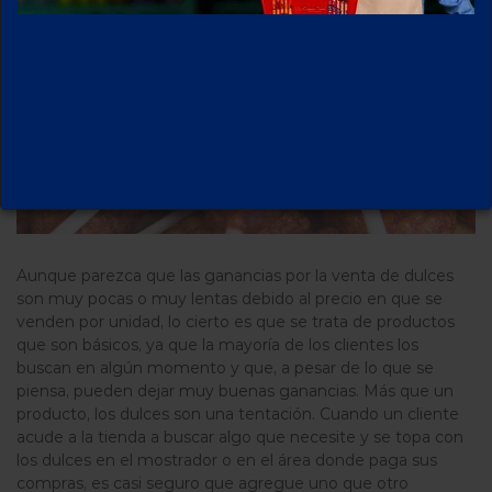
Aunque parezca que las ganancias por la venta de dulces
son muy pocas o muy lentas debido al precio en que se
venden por unidad, lo cierto es que se trata de productos
que son básicos, ya que la mayoría de los clientes los
buscan en algún momento y que, a pesar de lo que se
piensa, pueden dejar muy buenas ganancias. Más que un
producto, los dulces son una tentación. Cuando un cliente
acude a la tienda a buscar algo que necesite y se topa con
los dulces en el mostrador o en el área donde paga sus
compras, es casi seguro que agregue uno que otro