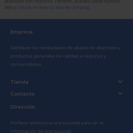
abarrotes con nosotros. También, puedes visitar nuestro
sitio y
cotizar en línea tu lista de compras.
Empresa
Satisfacer las necesidades de abasto de abarrotes y
productos generales de calidad a negocios y
consumidores.
Tienda
Contacto
Dirección
Porfavor selecciona una sucursal para ver la
información de una sucursal