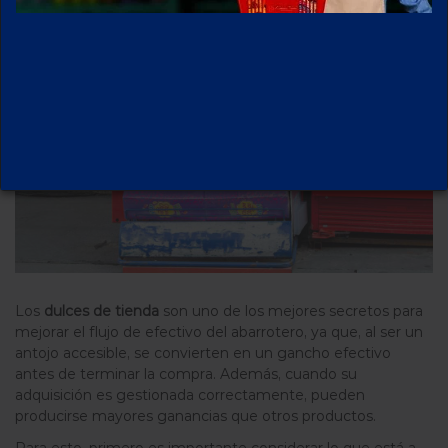
Los
dulces de tienda
son uno de los mejores secretos para
mejorar el flujo de efectivo del abarrotero, ya que, al ser un
antojo accesible, se convierten en un gancho efectivo
antes de terminar la compra. Además, cuando su
adquisición es gestionada correctamente, pueden
producirse mayores ganancias que otros productos.
Para esto, primero es importante considerar lo que está a